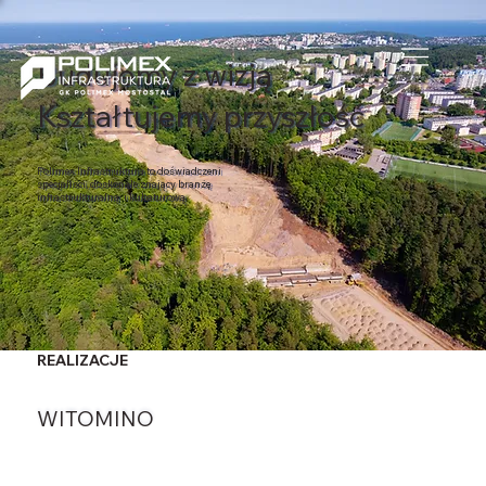
Budujemy z wizją
Kształtujemy przyszłość
Polimex Infrastruktura to doświadczeni
specjaliści, doskonale znający branżę
infrastrukturalną i kubaturową
REALIZACJE
WITOMINO