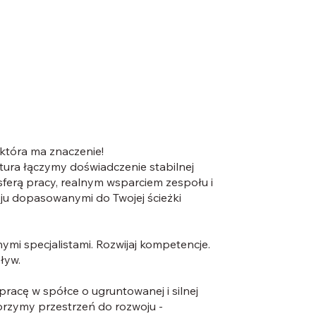
 która ma znaczenie!
tura łączymy doświadczenie stabilnej
sferą pracy, realnym wsparciem zespołu i
ju dopasowanymi do Twojej ścieżki
nymi specjalistami. Rozwijaj kompetencje.
ływ.
racę w spółce o ugruntowanej i silnej
orzymy przestrzeń do rozwoju -