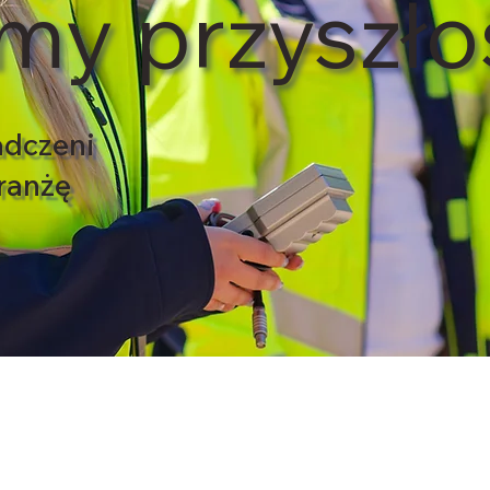
my przyszło
adczeni
branżę