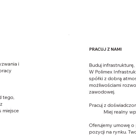
PRACUJ Z NAMI
yzwania i
Buduj infrastrukturę,
pracy
W Polimex Infrastruk
spółki z dobrą atmo
możliwościami rozwo
zawodowej.
d tego,
z
Pracuj z doświadczo
s miejsce
Miej realny wp
Oferujemy umowę o p
pozycji na rynku. Tw