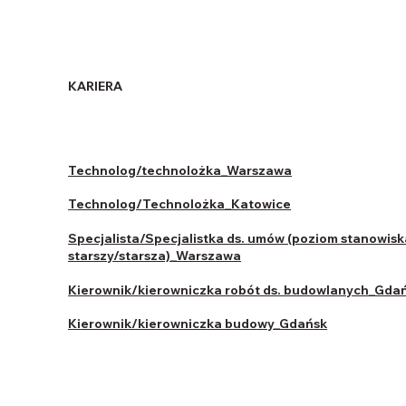
KARIERA
Technolog/technolożka_Warszawa
Technolog/Technolożka_Katowice
Specjalista/Specjalistka ds. umów (poziom stanowisk
starszy/starsza)_Warszawa
Kierownik/kierowniczka robót ds. budowlanych_Gda
Kierownik/kierowniczka budowy_Gdańsk