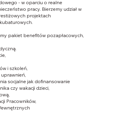
dowego - w oparciu o realne
pieczeństwo pracy. Bierzemy udział w
restiżowych projektach
i kubaturowych.
emy pakiet benefitów pozapłacowych,
dyczną.
ie,
w i szkoleń,
 uprawnień,
ia socjalne jak dofinansowanie
ka czy wakacji dzieci,
'ową,
ji Pracowników,
Wewnętrznych