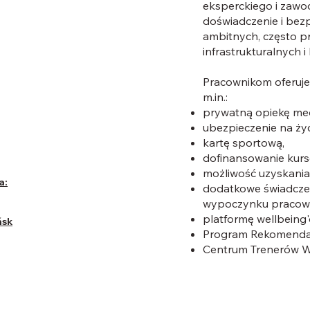
eksperckiego i zawo
doświadczenie i bez
ambitnych, często p
infrastrukturalnych 
Pracownikom oferuj
m.in.:
prywatną opiekę me
ubezpieczenie na życ
kartę sportową,
dofinansowanie kursó
możliwość uzyskania
a:
dodatkowe świadczen
wypoczynku pracowni
platformę wellbeing
ńsk
Program Rekomendac
Centrum Trenerów 